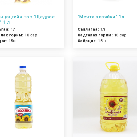
нцэцгийн тос "Щедрое
"Мечта хозяйки" 1л
" 1 л
агаа:
1л
Савлагаа:
1л
лах горим:
18 сар
Хадгалах горим:
18 сар
цаг:
15ш
Хайрцаг:
15ш