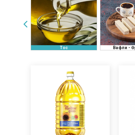
Вафли - Өрмөнцөр
Ма