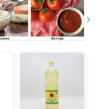
тчуп
Тахианы мах