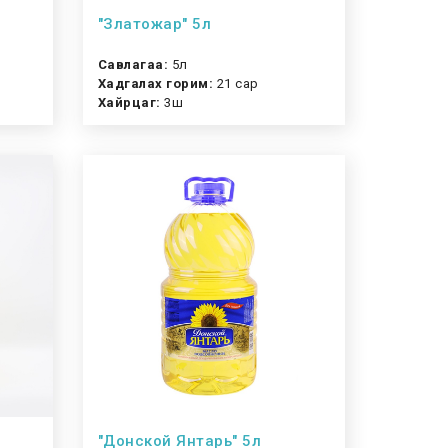
"Златожар" 5л
Савлагаа:
5л
Хадгалах горим:
21 сар
Хайрцаг:
3ш
"Донской Янтарь" 5л