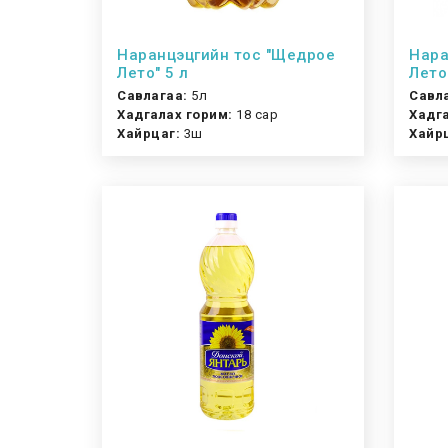
Наранцэцгийн тос "Щедрое
Нара
Лето" 5 л
Лето
Савлагаа:
5л
Савл
Хадгалах горим:
18 сар
Хадга
Хайрцаг:
3ш
Хайр