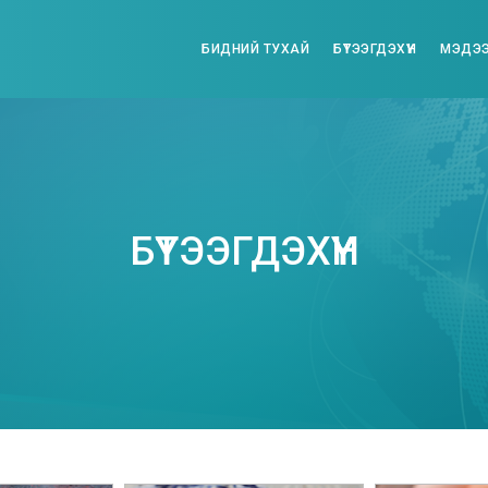
БИДНИЙ ТУХАЙ
БҮТЭЭГДЭХҮҮН
МЭДЭЭ
БҮТЭЭГДЭХҮҮН