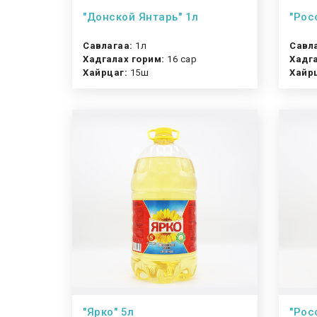
"Донской Янтарь" 1л
"Рос
Савлагаа:
1л
Савл
Хадгалах горим:
16 сар
Хадга
Хайрцаг:
15ш
Хайр
"Ярко" 5л
"Рос