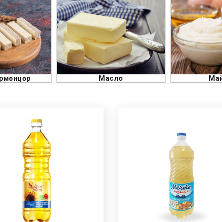
сло
Майонез
Ке