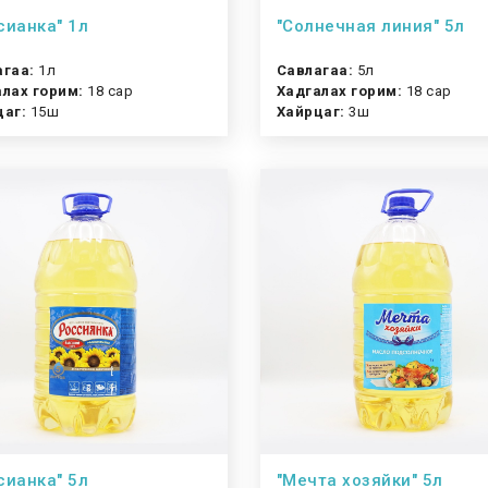
сианка" 1л
"Солнечная линия" 5л
агаа:
1л
Савлагаа:
5л
лах горим:
18 сар
Хадгалах горим:
18 сар
цаг:
15ш
Хайрцаг:
3ш
сианка" 5л
"Мечта хозяйки" 5л