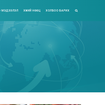
 МЭДЭЭЛЭЛ
ХҮНИЙ НӨӨЦ
ХОЛБОО БАРИХ