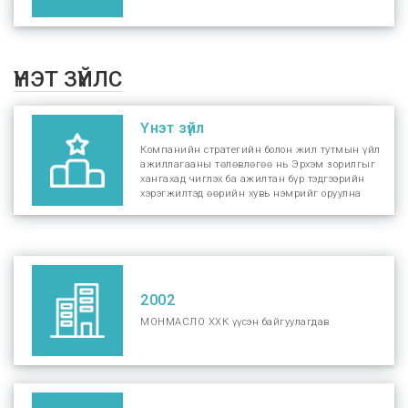
ҮНЭТ ЗҮЙЛС
Үнэт зүйл
Компанийн стратегийн болон жил тутмын үйл
ажиллагааны төлөвлөгөө нь Эрхэм зорилгыг
хангахад чиглэх ба ажилтан бүр тэдгээрийн
хэрэгжилтэд өөрийн хувь нэмрийг оруулна
2002
МОНМАСЛО ХХК үүсэн байгуулагдав