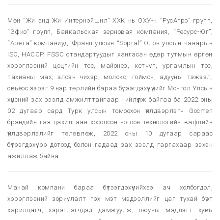
Мөн “Жи энд Жи Интернэйшнл” ХХК нь ОХУ-н “РусАгро” групп,
“Эфко” групп, Байкальская зерновая компания, “Ресурс-Юг”,
“Арета” компаниуд, Франц улсын “Sopral” Олон улсын чанарын
ISO, HACCP, FSSC стандартуудыг хангасан өдөр тутмын өргөн
хэрэглээний цөцгийн тос, майонез, кетчуп, ургамлын тос,
тахианы мах, элсэн чихэр, молоко, гоймон, адууны тэжээл,
овьёос зэрэг 9 нэр төрлийн бараа бүтээгдэхүүнүүдийг Монгол Улсын
хүнсний зах зээлд амжилттайгаар нийлүүлж байгаа ба 2022 оны
02 дугаар сард Турк улсын томоохон үйлдвэрлэгч Gocmen
брэндийн газ цахилгаан хосолсон ногоон технологийн вафлийн
үйлдвэрлэлийг төлөвлөж, 2022 оны 10 дугаар сараас
бүтээгдэхүүнээ дотоод болон гадаад зах зээлд гаргахаар зэхэн
ажиллаж байна.
Манай компани бараа бүтээгдэхүүнийхээ ач холбогдол,
хэрэглээний зориулалт гэх мэт мэдээллийг цаг тухай бүрт
харилцагч, хэрэглэгчдэд дамжуулж, оюуны мэдлэгт хувь