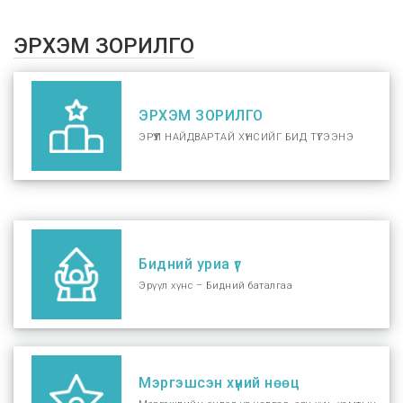
ЭРХЭМ ЗОРИЛГО
ЭРХЭМ ЗОРИЛГО
ЭРҮҮЛ НАЙДВАРТАЙ ХҮНСИЙГ БИД ТҮГЭЭНЭ
Бидний уриа үг
Эрүүл хүнс – Бидний баталгаа
Мэргэшсэн хүний нөөц