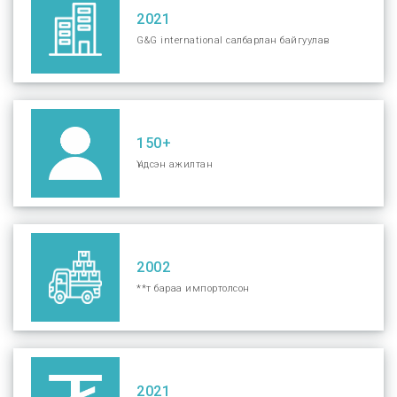
2021
G&G international салбарлан байгуулав
150+
Үндсэн ажилтан
2002
**т бараа импортолсон
2021