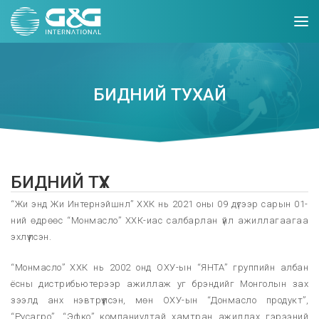
БИДНИЙ ТУХАЙ
БИДНИЙ ТҮҮХ
“Жи энд Жи Интернэйшнл” ХХК нь 2021 оны 09 дүгээр сарын 01-
ний өдрөөс “Монмасло” ХХК-иас салбарлан үйл ажиллагаагаа
эхлүүлсэн.
“Монмасло” ХХК нь 2002 онд ОХУ-ын “ЯНТА” группийн албан
ёсны дистрибьютерээр ажиллаж уг брэндийг Монголын зах
зээлд анх нэвтрүүлсэн, мөн ОХУ-ын “Донмасло продукт”,
“Русагро”, “Эфко” компаниудтай хамтран ажиллах гэрээний