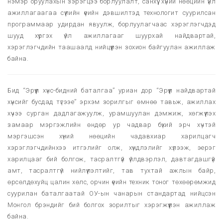
нэмэр оруулахын зэрэгцээ борлуулалт, санхүү, хүний нөөцийн үйл
ажиллагаагаа сүүлийн үеийн дэвшилтэд технологит суурилсан
программаар удирдан явуулж, борлуулагчаас хэрэглэгчдэд
шууд хүргэх үйл ажиллагааг шуурхай найдвартай,
хэрэглэгчдийн таашаалд нийцүүлэн зохион байгуулан ажиллаж
байна.
Бид “Эрүүл хүнс-бидний баталгаа” уриан дор “Эрүүл найдвартай
хүнсийг бусдад түгээе” эрхэм зорилгыг өмнөө тавьж, ажиллах
хүчээ сурган дадлагажуулж, урамшуулан дэмжиж, хөгжүүлэх
замаар мэргэжлийн өндөр ур чадвар бүхий эрч хүчтэй
мэргэшсэн хүний нөөцийн чадавхиар харилцагч
хэрэглэгчдийнхээ итгэлийг олж, хүндлэлийг хүлээж, эерэг
харилцааг бий болгож, тасралтгүй үйлдвэрлэл, давтагдашгүй
амт, тасралтгүй нийлүүлэлтийг, тав тухтай ажлын байр,
өрсөлдөхуйц цалин хөлс, орчин үеийн техник тоног төхөөрөмжид
суурилан баталгаатай ОУ-ын чанарын стандартад нийцсэн
Монгол брэндийг бий болгох зорилтыг хэрэгжүүлэн ажиллаж
байна.