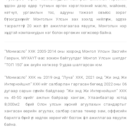
үндсэн дээр өдөр тутмын өргөн хэрэглээний масло, майонез,
кетчуп, ургамлын тос, адууны тэжээл овъёос зэрэг
бүтээгдэхүүнийг Монголын Улсын зах зээлд нийлүүлж, эдүгээ
тасралтгүй 20 жил үйл ажиллагаагаа явуулж, Монголын нэр
хүндтэй компаниудын нэг болон өргөжин хөгжсөөр байна.
“Монмасло” ХХК 2005-2014 оны хооронд Монгол Улсын Засгийн
Газрын, МҮХАҮТ-аас зохион байгуулдаг Монгол Улсын шилдэг
“ТОП 150” аж ахуйн нэгжээр 9 удаа шалгарсан юм.
“Монмасло” ХХК нь 2019 онд “Луча” ХХК, 2021 онд “Жи энд Жи
Интернэйшнл” ХХК-ийг салбарлан гаргасан бөгөөд 2022 оны 06
дугаар сарын сүүлийн байдлаар “Жи энд Жи Интернэйшнл” ХХК
нь 45-50 хүнийг ажлын байраар хангаж, Улаанбаатар хотод
8,000м2 бүхий Олон улсын хүнсний агуулахын стандартыг
хангасан өөрийн агуулах, салбар салаа төмөр зам, оффисийн
барилга бүхий үл хөдлөх хөрөнгийг босгож үйл ажиллагаа явуулж
байна.