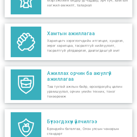
Мэргэжлийн өндөр ур чадвар, эрч хүч, хамтын
хөгжил-амжилт, талархал
Хамтын ажиллагаа
Харилцагч хэрэглэгчдийн итгэлцэл, хүндлэл,
эерэг харилцаа, тасралтгүй нийлүүлэлт,
тасралтгүй үйлдвэрлэл, давтагдашгүй амт
Ажиллах орчин ба аюулгүй
ажиллагаа
Тав тухтай ажлын байр, өрсөлдөхүйц цалин
урамшуулал, орчин үеийн техник, тоног
төхөөрөмж
Бүтээгдэхүүн үйлчилгээ
Брэндийн баталгаа, Олон улсын чанарын
стандарт