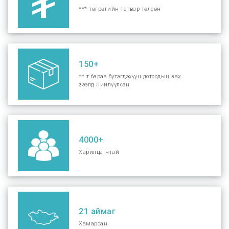
*** төгрөгийн татвар төлсөн
150+
** т бараа бүтэгдэхүүн дотоодын зах
зээлд нийлүүлсэн
4000+
Харилцагчтай
21 аймаг
Хамарсан