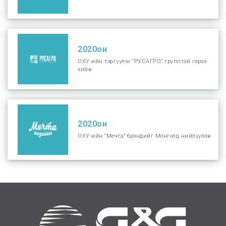
2020он
ОХУ-ийн тэргүүлэх “РУСАГРО” групптэй гэрээ
хийв
2020он
ОХУ-ийн “Мечта” брэндийг Монголд нийлүүлэв