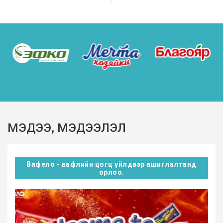
МЭДЭЭ, МЭДЭЭЛЭЛ
Вафело - вафлийн цогц үйлдвэр ашиглалтанд
орлоо.