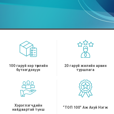
/
100 гаруй нэр төрлийн
20 гаруй жилийн арвин
бүтээгдэхүүн
туршлага
Хэрэглэгчдийн
“ТОП 100” Аж Ахуй Нэгж
найдвартай түнш