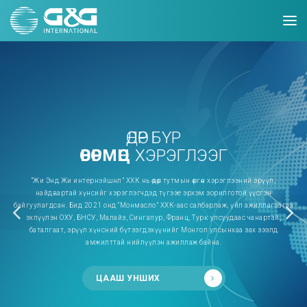
ӨДӨР БҮР
ӨВӨРМӨЦ
ХЭРЭГЛЭЭГ
“Жи Энд Жи интернэйшнл” ХХК нь өдөр тутмын өргөн хэрэглээний эрүүл,
найдвартай хүнсийг хэрэглэгчдэд түгээе эрхэм зорилготой үүсгэн
байгуулагдсан. Бид 2021 онд “Монмасло” ХХК-аас салбарлаж, үйл ажиллагаагаа
эхлүүлэн ОХУ, БНСУ, Малайз, Сингапур, Франц, Турк улсуудаас чанартай,
баталгаат, эрүүл хүнсний бүтээгдэхүүнийг Монгол улсынхаа зах зээлд
амжилттай нийлүүлэн ажиллаж байна.
ЦААШ УНШИХ