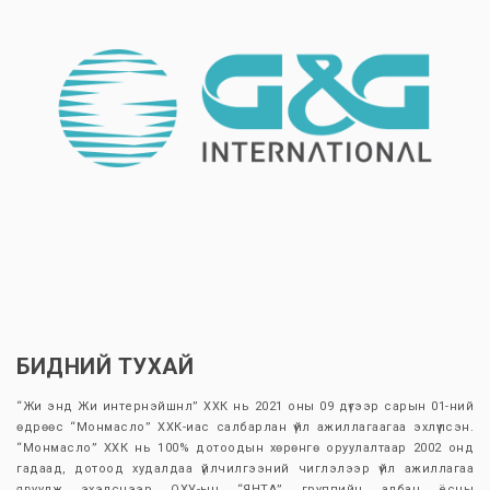
БИДНИЙ ТУХАЙ
“Жи энд Жи интернэйшнл” ХХК нь 2021 оны 09 дүгээр сарын 01-ний
өдрөөс “Монмасло” ХХК-иас салбарлан үйл ажиллагаагаа эхлүүлсэн.
“Монмасло” ХХК нь 100% дотоодын хөрөнгө оруулалтаар 2002 онд
гадаад, дотоод худалдаа үйлчилгээний чиглэлээр үйл ажиллагаа
явуулж эхэлснээр ОХУ-ын “ЯНТА” группийн албан ёсны