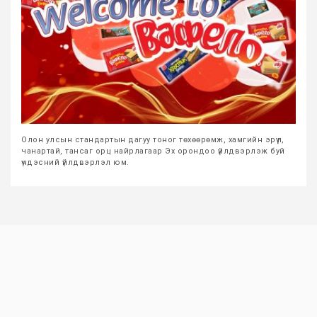
Олон улсын стандартын дагуу тоног төхөөрөмж, хамгийн эрүүл,
чанартай, тансаг орц найрлагаар Эх орондоо үйлдвэрлэж буй
үндэсний үйлдвэрлэл юм.