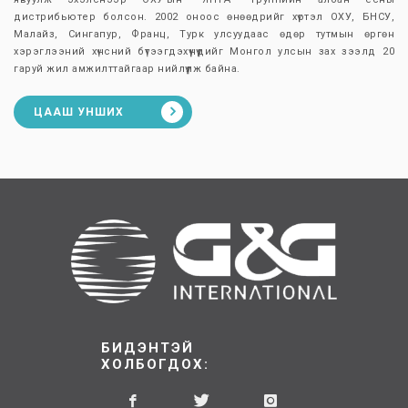
дистрибьютер болсон. 2002 оноос өнөөдрийг хүртэл ОХУ, БНСУ,
Малайз, Сингапур, Франц, Турк улсуудаас өдөр тутмын өргөн
хэрэглээний хүнсний бүтээгдэхүүнүүдийг Монгол улсын зах зээлд 20
гаруй жил амжилттайгаар нийлүүлж байна.
ЦААШ УНШИХ
БИДЭНТЭЙ
ХОЛБОГДОХ: