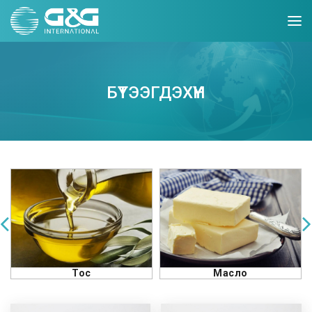
БҮТЭЭГДЭХҮҮН
Тос
Масло