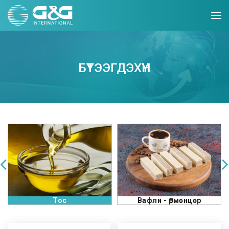
БҮТЭЭГДЭХҮҮН
Вафли - Өрмөнцөр
Масло