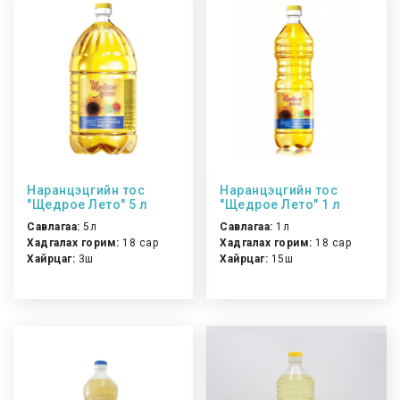
Наранцэцгийн тос
Наранцэцгийн тос
"Щедрое Лето" 5 л
"Щедрое Лето" 1 л
Савлагаа:
5л
Савлагаа:
1л
Хадгалах горим:
18 сар
Хадгалах горим:
18 сар
Хайрцаг:
3ш
Хайрцаг:
15ш