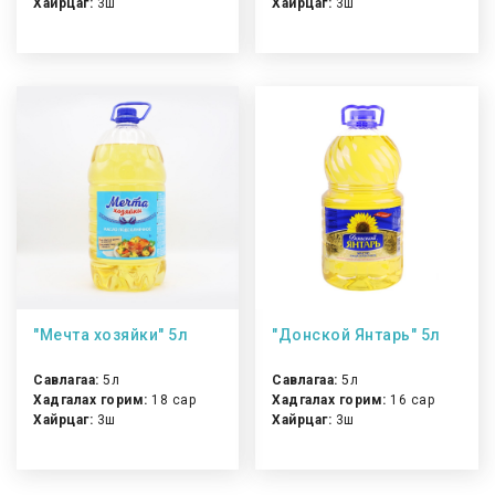
Хайрцаг:
3ш
Хайрцаг:
3ш
"Мечта хозяйки" 5л
"Донской Янтарь" 5л
Савлагаа:
5л
Савлагаа:
5л
Хадгалах горим:
18 сар
Хадгалах горим:
16 сар
Хайрцаг:
3ш
Хайрцаг:
3ш