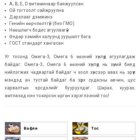
А, В, Е, D витаминаар баяжуулсан
Ой тогтоолт сайжруулна
Дархлааг дэмжинэ
Генийн өөрчлөлтгүй (без ГМО)
Нөөшлөгч бодис агуулаагүй
Өндөр хэмийн халуунд ууршилт бага
ГОСТ стандарт хангасан
Уг тосонд Омега-3, Омега 6 өөхний хүчлүүд агуулагдаж
байдаг. Омега-3, Омега 6 өөхний хүчлүүд нь хүний биед
нийлэгжих чадвартай байдаг ч хоол хүнсээр авах нь эрүүл
мэндэд ач тустай байдаг ба зүрх судасны өвчин, цус
харвалтын эрсдэлийг бууруулдаг. Шарах, хуурах,
амтлахад нэн тохирсон өргөн хэрэглээний тос!
Вафли
Тос