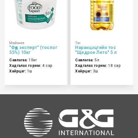
Майонез
Тос
"Фүүд эксперт" (тослог
Наранцэцгийн тос
55%) 10кг
"Щедрое Лето" 5 л
Савлагаа:
10кг
Савлагаа:
5л
Хадгалах горим:
4 сар
Хадгалах горим:
18 сар
Хайрцаг:
1ш
Хайрцаг:
3ш