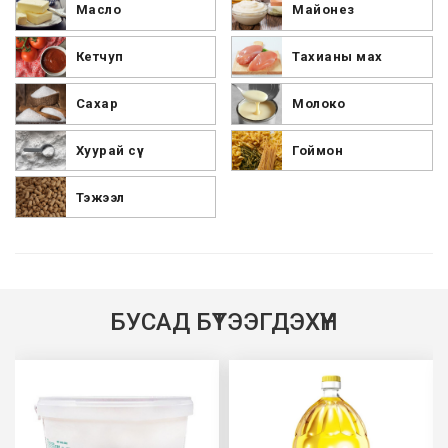
Масло
Майонез
Кетчуп
Тахианы мах
Сахар
Молоко
Хуурай сүү
Гоймон
Тэжээл
БУСАД БҮТЭЭГДЭХҮҮН