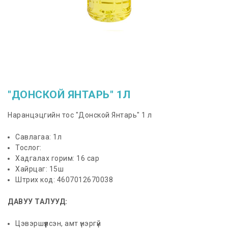
"ДОНСКОЙ ЯНТАРЬ" 1Л
Наранцэцгийн тос "Донской Янтарь" 1 л
Савлагаа: 1л
Тослог:
Хадгалах горим: 16 сар
Хайрцаг: 15ш
Штрих код: 4607012670038
ДАВУУ ТАЛУУД:
Цэвэршүүлсэн, амт үнэргүй