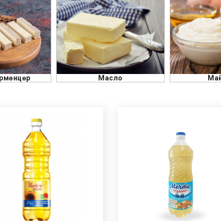
сло
Майонез
Ке