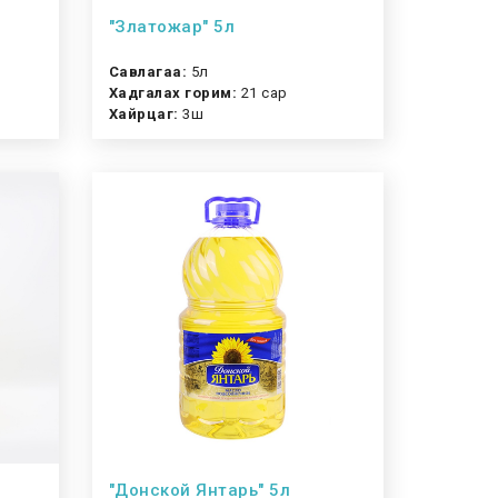
"Златожар" 5л
Савлагаа:
5л
Хадгалах горим:
21 сар
Хайрцаг:
3ш
"Донской Янтарь" 5л