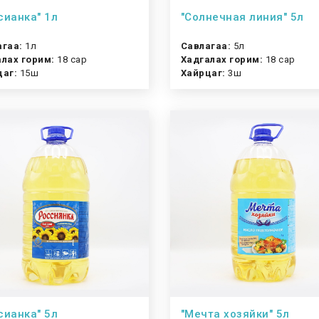
сианка" 1л
"Солнечная линия" 5л
агаа:
1л
Савлагаа:
5л
лах горим:
18 сар
Хадгалах горим:
18 сар
цаг:
15ш
Хайрцаг:
3ш
сианка" 5л
"Мечта хозяйки" 5л