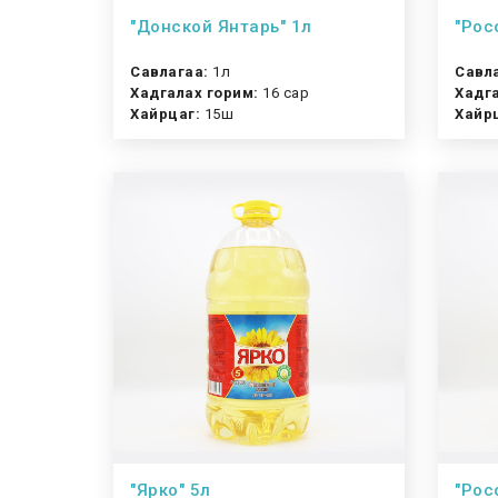
"Донской Янтарь" 1л
"Рос
Савлагаа:
1л
Савл
Хадгалах горим:
16 сар
Хадга
Хайрцаг:
15ш
Хайр
"Ярко" 5л
"Рос