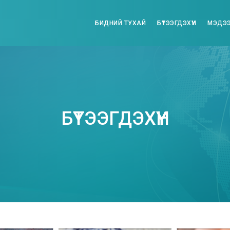
БИДНИЙ ТУХАЙ
БҮТЭЭГДЭХҮҮН
МЭДЭЭ
БҮТЭЭГДЭХҮҮН