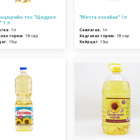
нцэцгийн тос "Щедрое
"Мечта хозяйки" 1л
" 1 л
агаа:
1л
Савлагаа:
1л
лах горим:
18 сар
Хадгалах горим:
18 сар
цаг:
15ш
Хайрцаг:
15ш