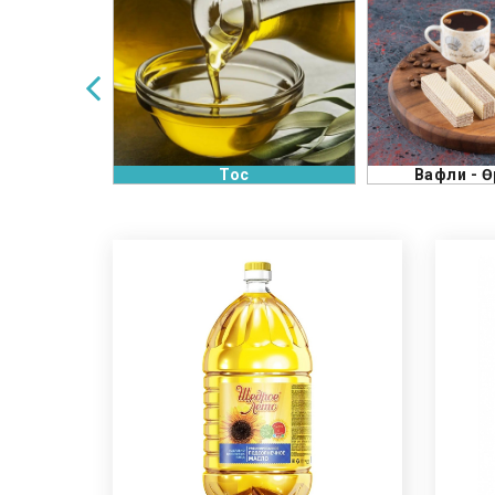
Вафли - Өрмөнцөр
Ма