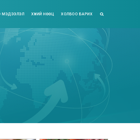
 МЭДЭЭЛЭЛ
ХҮНИЙ НӨӨЦ
ХОЛБОО БАРИХ