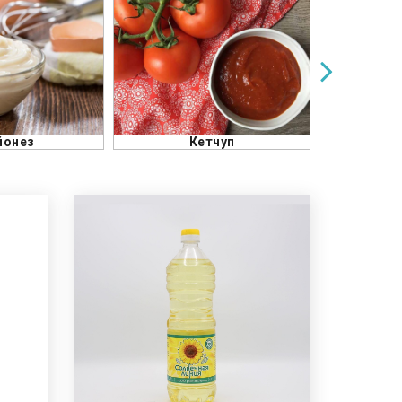
тчуп
Тахианы мах