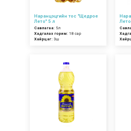
Наранцэцгийн тос "Щедрое
Нара
Лето" 5 л
Лето
Савлагаа:
5л
Савл
Хадгалах горим:
18 сар
Хадга
Хайрцаг:
3ш
Хайр