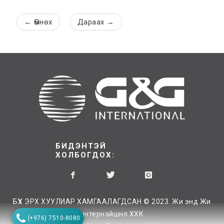
←
Өмнөх
Дараах
→
БИДЭНТЭЙ
ХОЛБОГДОХ:
БҮХ ЭРХ ХУУЛИАР ХАМГААЛАГДСАН © 2023. Жи энд Жи
интернэйшнл ХХК
(+976) 7510-8080