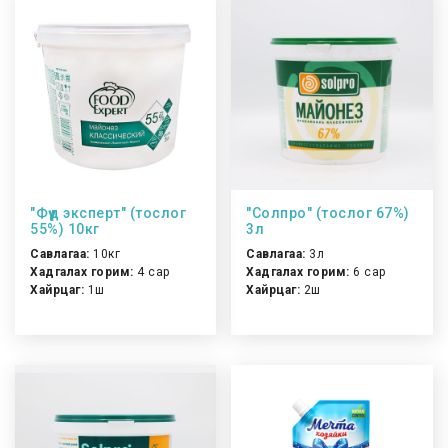
"Фүүд эксперт" (тослог
"Солпро" (тослог 67%)
55%) 10кг
3л
Савлагаа:
10кг
Савлагаа:
3л
Хадгалах горим:
4 сар
Хадгалах горим:
6 сар
Хайрцаг:
1ш
Хайрцаг:
2ш