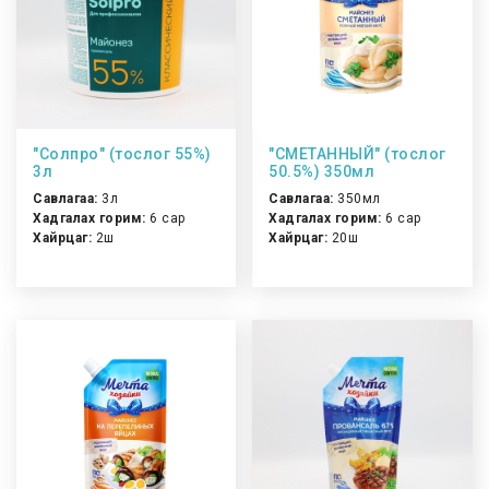
"Солпро" (тослог 55%)
"СМЕТАННЫЙ" (тослог
3л
50.5%) 350мл
Савлагаа:
3л
Савлагаа:
350мл
Хадгалах горим:
6 сар
Хадгалах горим:
6 сар
Хайрцаг:
2ш
Хайрцаг:
20ш