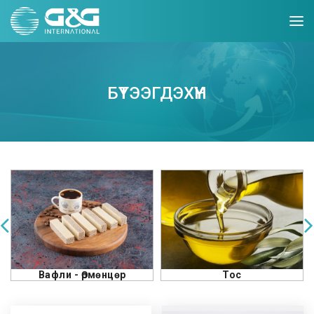
БҮТЭЭГДЭХҮҮН
Тос
Масло