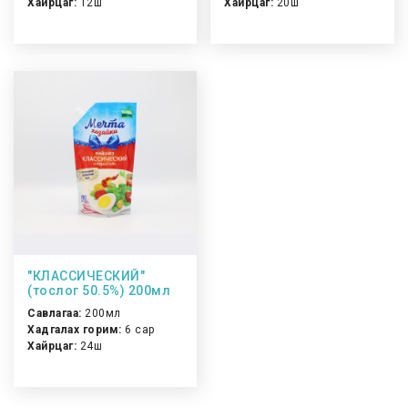
Хайрцаг:
12ш
Хайрцаг:
20ш
"КЛАССИЧЕСКИЙ"
(тослог 50.5%) 200мл
Савлагаа:
200мл
Хадгалах горим:
6 сар
Хайрцаг:
24ш