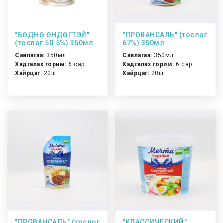
"БӨДНӨ ӨНДӨГТЭЙ"
"ПРОВАНСАЛЬ" (тослог
(тослог 50.5%) 350мл
67%) 350мл
Савлагаа:
350мл
Савлагаа:
350мл
Хадгалах горим:
6 сар
Хадгалах горим:
6 сар
Хайрцаг:
20ш
Хайрцаг:
20ш
"ПРОВАНСАЛЬ" (тослог
"КЛАССИЧЕСКИЙ"