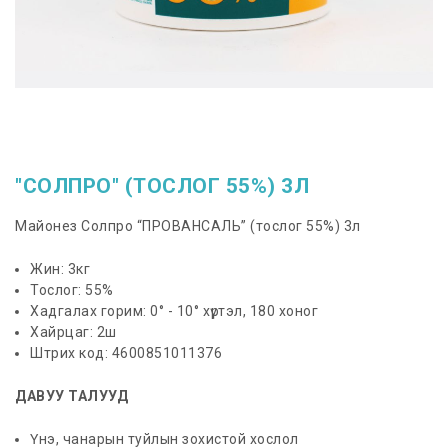
"СОЛПРО" (ТОСЛОГ 55%) 3Л
Майонез Солпро “ПРОВАНСАЛЬ” (тослог 55%) 3л
Жин: 3кг
Тослог: 55%
Хадгалах горим: 0° - 10° хүртэл, 180 хоног
Хайрцаг: 2ш
Штрих код: 4600851011376
ДАВУУ ТАЛУУД
Үнэ, чанарын туйлын зохистой хослол