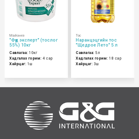
Майонез
Тос
"Фүүд эксперт" (тослог
Наранцэцгийн тос
55%) 10кг
"Щедрое Лето" 5 л
Савлагаа:
10кг
Савлагаа:
5л
Хадгалах горим:
4 сар
Хадгалах горим:
18 сар
Хайрцаг:
1ш
Хайрцаг:
3ш