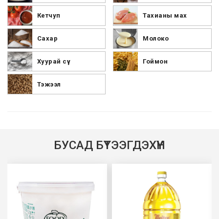
Кетчуп
Тахианы мах
Сахар
Молоко
Хуурай сүү
Гоймон
Тэжээл
БУСАД БҮТЭЭГДЭХҮҮН