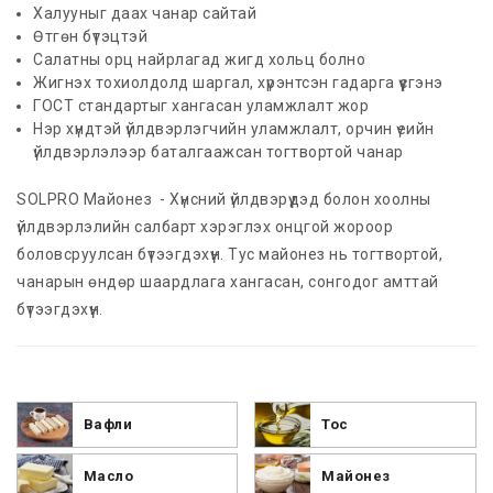
Халууныг даах чанар сайтай
Өтгөн бүтэцтэй
Салатны орц найрлагад жигд хольц болно
Жигнэх тохиолдолд шаргал, хүрэнтсэн гадарга үүсгэнэ
ГОСТ стандартыг хангасан уламжлалт жор
Нэр хүндтэй үйлдвэрлэгчийн уламжлалт, орчин үеийн
үйлдвэрлэлээр баталгаажсан тогтвортой чанар
SOLPRO Майонез - Хүнсний үйлдвэрүүдэд болон хоолны
үйлдвэрлэлийн салбарт хэрэглэх онцгой жороор
боловсруулсан бүтээгдэхүүн. Тус майонез нь тогтвортой,
чанарын өндөр шаардлага хангасан, сонгодог амттай
бүтээгдэхүүн.
Вафли
Тос
Масло
Майонез