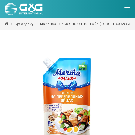
Бүтээгдэхүүн
Майонез
"БӨДНӨ ӨНДӨГТЭЙ" (ТОСЛОГ 50.5%) 35