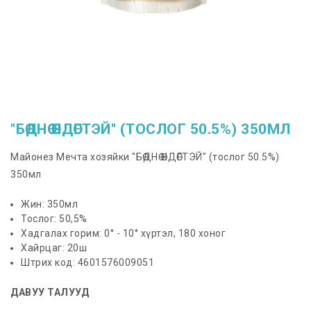
"БӨДНӨ ӨНДӨГТЭЙ" (ТОСЛОГ 50.5%) 350МЛ
Майонез Мечта хозяйки "БӨДНӨ ӨНДӨГТЭЙ" (тослог 50.5%)
350мл
Жин: 350мл
Тослог: 50,5%
Хадгалах горим: 0° - 10° хүртэл, 180 хоног
Хайрцаг: 20ш
Штрих код: 4601576009051
ДАВУУ ТАЛУУД