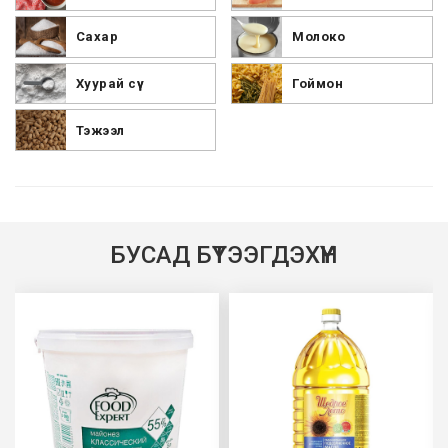
Сахар
Молоко
Хуурай сүү
Гоймон
Тэжээл
БУСАД БҮТЭЭГДЭХҮҮН