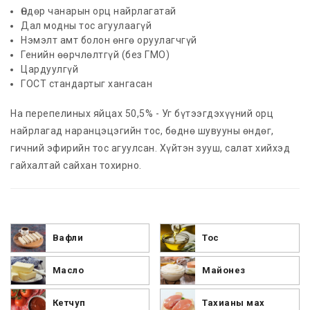
Өндөр чанарын орц найрлагатай
Дал модны тос агуулаагүй
Нэмэлт амт болон өнгө оруулагчгүй
Генийн өөрчлөлтгүй (без ГМО)
Цардуулгүй
ГОСТ стандартыг хангасан
На перепелиных яйцах 50,5% - Уг бүтээгдэхүүний орц
найрлагад наранцэцэгийн тос, бөднө шувууны өндөг,
гичний эфирийн тос агуулсан. Хүйтэн зууш, салат хийхэд
гайхалтай сайхан тохирно.
Вафли
Тос
Масло
Майонез
Кетчуп
Тахианы мах