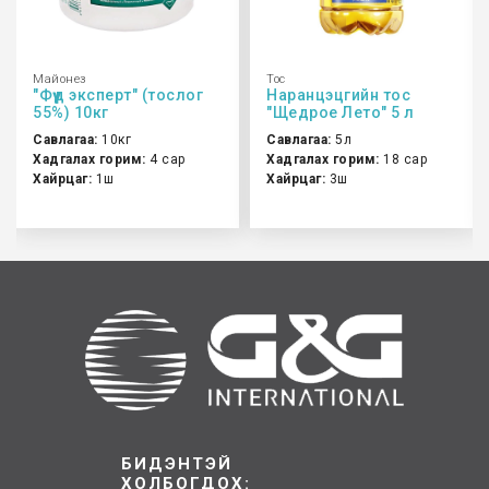
Майонез
Тос
"Фүүд эксперт" (тослог
Наранцэцгийн тос
55%) 10кг
"Щедрое Лето" 5 л
Савлагаа:
10кг
Савлагаа:
5л
Хадгалах горим:
4 сар
Хадгалах горим:
18 сар
Хайрцаг:
1ш
Хайрцаг:
3ш
БИДЭНТЭЙ
ХОЛБОГДОХ: