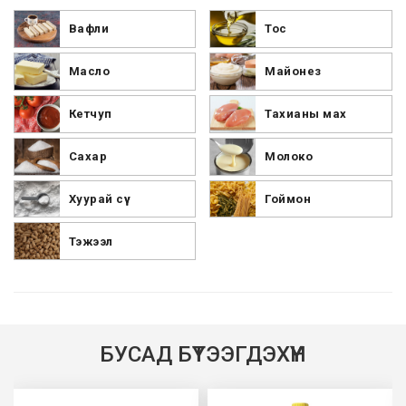
Вафли
Тос
Масло
Майонез
Кетчуп
Тахианы мах
Сахар
Молоко
Хуурай сүү
Гоймон
Тэжээл
БУСАД БҮТЭЭГДЭХҮҮН