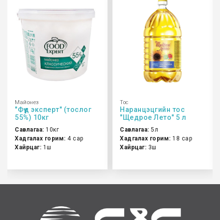
Майонез
Тос
"Фүүд эксперт" (тослог
Наранцэцгийн тос
55%) 10кг
"Щедрое Лето" 5 л
Савлагаа:
10кг
Савлагаа:
5л
Хадгалах горим:
4 сар
Хадгалах горим:
18 сар
Хайрцаг:
1ш
Хайрцаг:
3ш