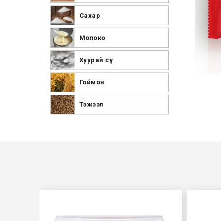
Сахар
Молоко
Хуурай сүү
Гоймон
Тэжээл