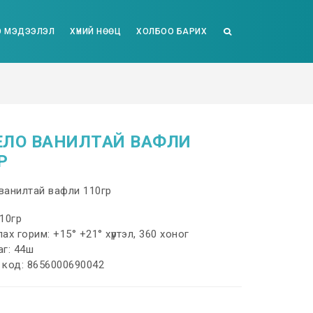
 МЭДЭЭЛЭЛ
ХҮНИЙ НӨӨЦ
ХОЛБОО БАРИХ
ЕЛО ВАНИЛТАЙ ВАФЛИ
Р
ванилтай вафли 110гр
10гр
ах горим: +15° +21° хүртэл, 360 хоног
аг: 44ш
 код: 8656000690042