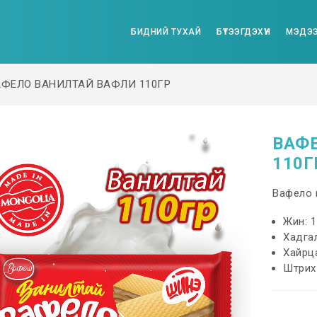
БИДНИЙ ТУХАЙ
БҮТЭЭГДЭХҮҮН
МЭДЭЭ
АФЕЛО ВАНИЛТАЙ ВАФЛИ 110ГР
ВАФ
110Г
Вафело 
Жин: 1
Хадгал
Хайрц
Штрих