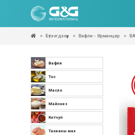
Бүтээгдэхүүн
Вафли - Өрмөнцөр
В
Вафли
Тос
Масло
Майонез
Кетчуп
Тахианы мах