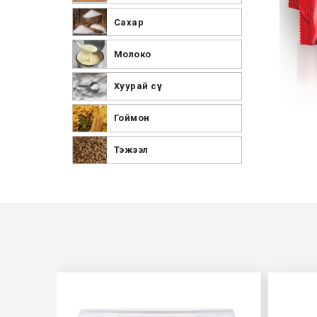
Сахар
Молоко
Хуурай сүү
Гоймон
Тэжээл