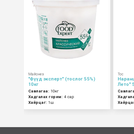
Майонез
Тос
%) 1кг
"Фүүд эксперт" (тослог 55%)
Наранц
10кг
Лето" 
Савлагаа:
10кг
Савлаг
Хадгалах горим:
4 сар
Хадгала
Хайрцаг:
1ш
Хайрца