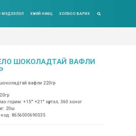
 МЭДЭЭЛЭЛ
ХҮНИЙ НӨӨЦ
ХОЛБОО БАРИХ
ЕЛО ШОКОЛАДТАЙ ВАФЛИ
Р
шоколадтай вафли 220гр
20гр
ах горим: +15° +21° хүртэл, 360 хоног
аг: 20ш
 код: 8656000690035