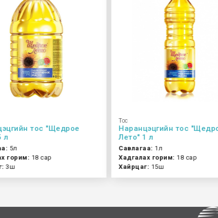
Тос
эцгийн тос "Щедрое
Наранцэцгийн тос "Щедр
5 л
Лето" 1 л
аа:
5л
Савлагаа:
1л
х горим:
18 сар
Хадгалах горим:
18 сар
г:
3ш
Хайрцаг:
15ш