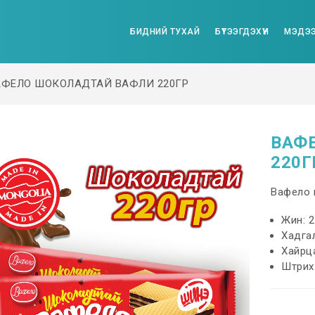
БИДНИЙ ТУХАЙ
БҮТЭЭГДЭХҮҮН
МЭДЭЭ
АФЕЛО ШОКОЛАДТАЙ ВАФЛИ 220ГР
ВАФ
220Г
Вафело 
Жин: 2
Хадгал
Хайрц
Штрих