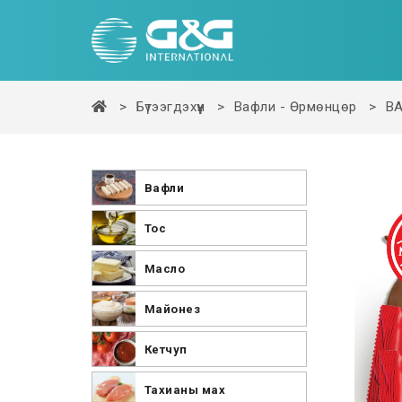
Бүтээгдэхүүн
Вафли - Өрмөнцөр
В
Вафли
Тос
Масло
Майонез
Кетчуп
Тахианы мах