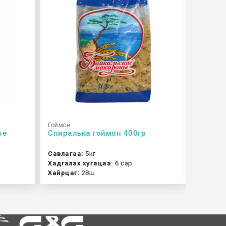
Гоймон
Гоймон
ое
Спиралька гоймон 400гр
Спагет
Савлагаа:
5кг
Савлаг
Хадгалах хугацаа:
6 сар
Хадгала
Хайрцаг:
28ш
Хайрца