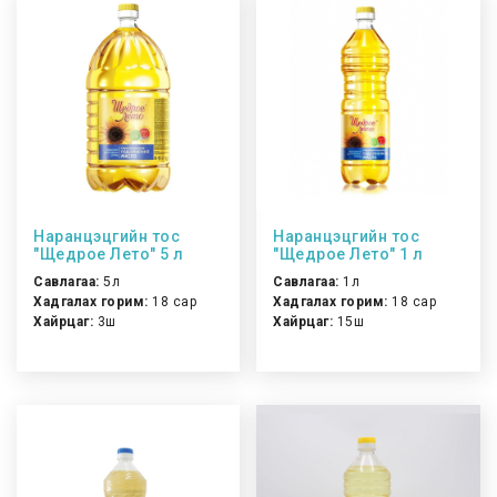
Наранцэцгийн тос
Наранцэцгийн тос
"Щедрое Лето" 5 л
"Щедрое Лето" 1 л
Савлагаа:
5л
Савлагаа:
1л
Хадгалах горим:
18 сар
Хадгалах горим:
18 сар
Хайрцаг:
3ш
Хайрцаг:
15ш