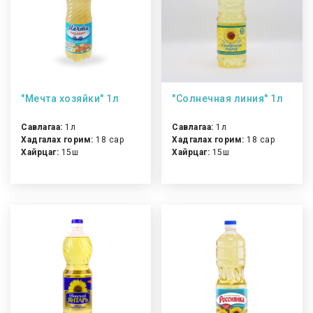
"Мечта хозяйки" 1л
"Солнечная линия" 1л
Савлагаа:
1л
Савлагаа:
1л
Хадгалах горим:
18 сар
Хадгалах горим:
18 сар
Хайрцаг:
15ш
Хайрцаг:
15ш