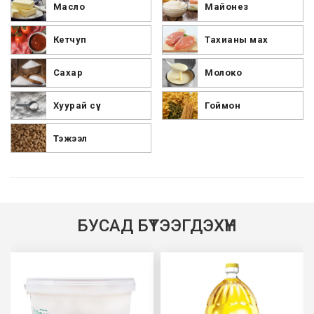
Масло
Майонез
Кетчуп
Тахианы мах
Сахар
Молоко
Хуурай сүү
Гоймон
Тэжээл
БУСАД БҮТЭЭГДЭХҮҮН