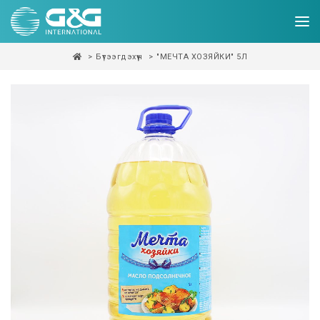
Бүтээгдэхүүн
"МЕЧТА ХОЗЯЙКИ" 5Л