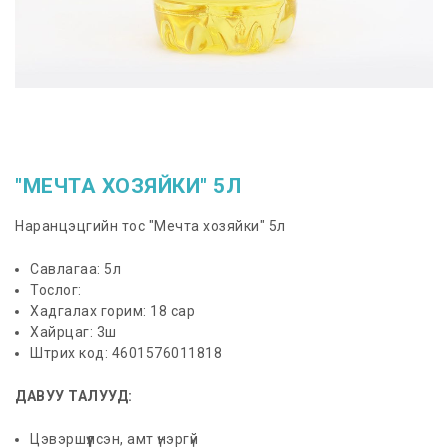
"МЕЧТА ХОЗЯЙКИ" 5Л
Наранцэцгийн тос "Мечта хозяйки" 5л
Савлагаа: 5л
Тослог:
Хадгалах горим: 18 сар
Хайрцаг: 3ш
Штрих код: 4601576011818
ДАВУУ ТАЛУУД:
Цэвэршүүлсэн, амт үнэргүй