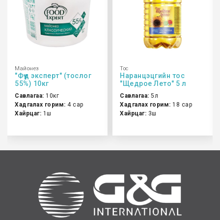
Майонез
Тос
"Фүүд эксперт" (тослог
Наранцэцгийн тос
55%) 10кг
"Щедрое Лето" 5 л
Савлагаа:
10кг
Савлагаа:
5л
Хадгалах горим:
4 сар
Хадгалах горим:
18 сар
Хайрцаг:
1ш
Хайрцаг:
3ш