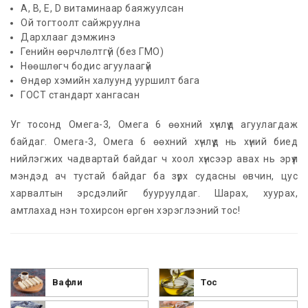
А, В, Е, D витаминаар баяжуулсан
Ой тогтоолт сайжруулна
Дархлааг дэмжинэ
Генийн өөрчлөлтгүй (без ГМО)
Нөөшлөгч бодис агуулаагүй
Өндөр хэмийн халуунд ууршилт бага
ГОСТ стандарт хангасан
Уг тосонд Омега-3, Омега 6 өөхний хүчлүүд агуулагдаж
байдаг. Омега-3, Омега 6 өөхний хүчлүүд нь хүний биед
нийлэгжих чадвартай байдаг ч хоол хүнсээр авах нь эрүүл
мэндэд ач тустай байдаг ба зүрх судасны өвчин, цус
харвалтын эрсдэлийг бууруулдаг. Шарах, хуурах,
амтлахад нэн тохирсон өргөн хэрэглээний тос!
Вафли
Тос