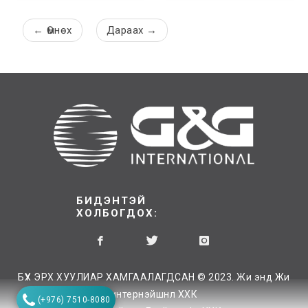
←
Өмнөх
Дараах
→
БИДЭНТЭЙ
ХОЛБОГДОХ:
БҮХ ЭРХ ХУУЛИАР ХАМГААЛАГДСАН © 2023. Жи энд Жи
интернэйшнл ХХК
(+976) 7510-8080