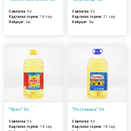
Савлагаа:
5л
Савлагаа:
5л
Хадгалах горим:
18 сар
Хадгалах горим:
21 сар
Хайрцаг:
3ш
Хайрцаг:
3ш
"Ярко" 5л
"Россианка" 5л
Савлагаа:
5л
Савлагаа:
5л
Хадгалах горим:
18 сар
Хадгалах горим:
18 сар