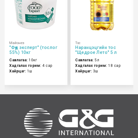
Майонез
Тос
"Фүүд эксперт" (тослог
Наранцэцгийн тос
55%) 10кг
"Щедрое Лето" 5 л
Савлагаа:
10кг
Савлагаа:
5л
Хадгалах горим:
4 сар
Хадгалах горим:
18 сар
Хайрцаг:
1ш
Хайрцаг:
3ш