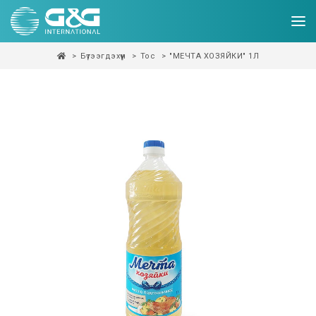
Бүтээгдэхүүн
Тос
"МЕЧТА ХОЗЯЙКИ" 1Л