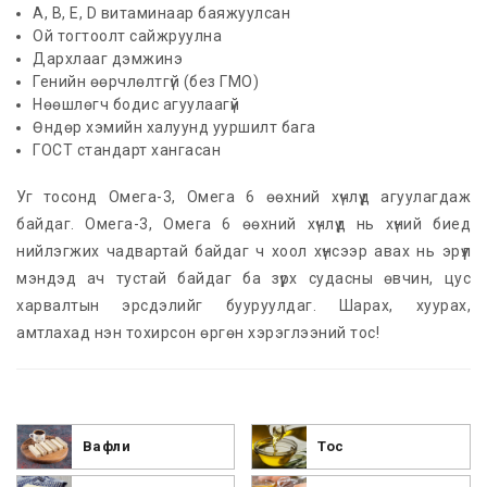
А, В, Е, D витаминаар баяжуулсан
Ой тогтоолт сайжруулна
Дархлааг дэмжинэ
Генийн өөрчлөлтгүй (без ГМО)
Нөөшлөгч бодис агуулаагүй
Өндөр хэмийн халуунд ууршилт бага
ГОСТ стандарт хангасан
Уг тосонд Омега-3, Омега 6 өөхний хүчлүүд агуулагдаж
байдаг. Омега-3, Омега 6 өөхний хүчлүүд нь хүний биед
нийлэгжих чадвартай байдаг ч хоол хүнсээр авах нь эрүүл
мэндэд ач тустай байдаг ба зүрх судасны өвчин, цус
харвалтын эрсдэлийг бууруулдаг. Шарах, хуурах,
амтлахад нэн тохирсон өргөн хэрэглээний тос!
Вафли
Тос