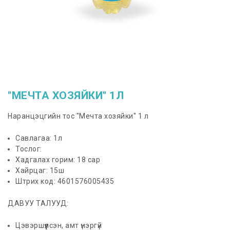
"МЕЧТА ХОЗЯЙКИ" 1Л
Наранцэцгийн тос "Мечта хозяйки" 1 л
Савлагаа: 1л
Тослог:
Хадгалах горим: 18 сар
Хайрцаг: 15ш
Штрих код: 4601576005435
ДАВУУ ТАЛУУД:
Цэвэршүүлсэн, амт үнэргүй