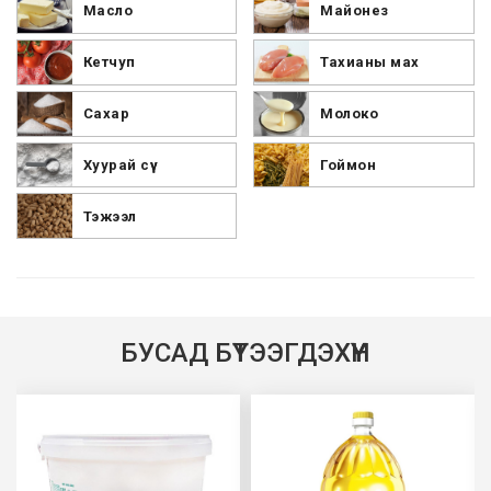
Масло
Майонез
Кетчуп
Тахианы мах
Сахар
Молоко
Хуурай сүү
Гоймон
Тэжээл
БУСАД БҮТЭЭГДЭХҮҮН