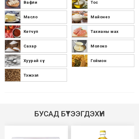
Вафли
Тос
Масло
Майонез
Кетчуп
Тахианы мах
Сахар
Молоко
Хуурай сүү
Гоймон
Тэжээл
БУСАД БҮТЭЭГДЭХҮҮН