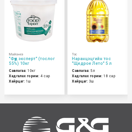
Майонез
Тос
"Фүүд эксперт" (тослог
Наранцэцгийн тос
55%) 10кг
"Щедрое Лето" 5 л
Савлагаа:
10кг
Савлагаа:
5л
Хадгалах горим:
4 сар
Хадгалах горим:
18 сар
Хайрцаг:
1ш
Хайрцаг:
3ш