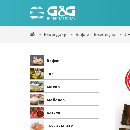
Бүтээгдэхүүн
Вафли - Өрмөнцөр
C
Вафли
Тос
Масло
Майонез
Кетчуп
Тахианы мах