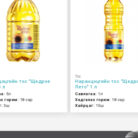
Тос
эцгийн тос "Щедрое
Наранцэцгийн тос "Щедр
5 л
Лето" 1 л
аа:
5л
Савлагаа:
1л
х горим:
18 сар
Хадгалах горим:
18 сар
г:
3ш
Хайрцаг:
15ш