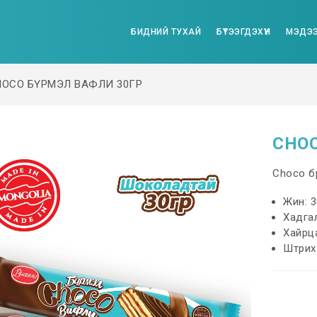
БИДНИЙ ТУХАЙ
БҮТЭЭГДЭХҮҮН
МЭДЭЭ
HOCO БҮРМЭЛ ВАФЛИ 30ГР
CHOC
Choco б
Жин: 3
Хадгал
Хайрц
Штрих