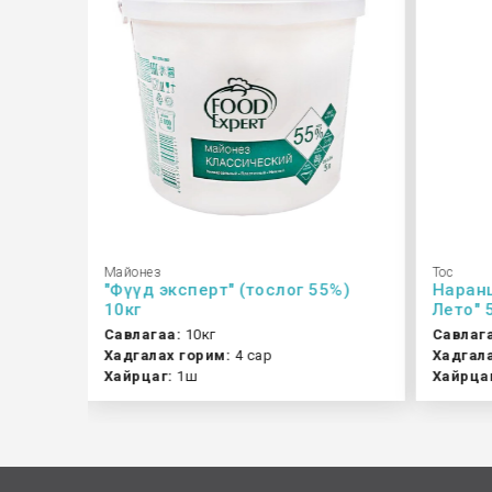
Майонез
Тос
%) 1кг
"Фүүд эксперт" (тослог 55%)
Наранц
10кг
Лето" 
Савлагаа:
10кг
Савлаг
Хадгалах горим:
4 сар
Хадгала
Хайрцаг:
1ш
Хайрца