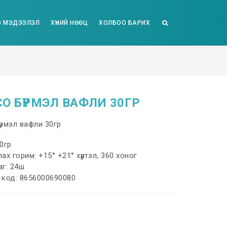
 МЭДЭЭЛЭЛ
ХҮНИЙ НӨӨЦ
ХОЛБОО БАРИХ
O БҮРМЭЛ ВАФЛИ 30ГР
үрмэл вафли 30гр
0гр
ах горим: +15° +21° хүртэл, 360 хоног
аг: 24ш
 код: 8656000690080