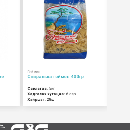
Гоймон
Гоймон
ое
Спиралька гоймон 400гр
Спагет
Савлагаа:
5кг
Савлаг
Хадгалах хугацаа:
6 сар
Хадгала
Хайрцаг:
28ш
Хайрца