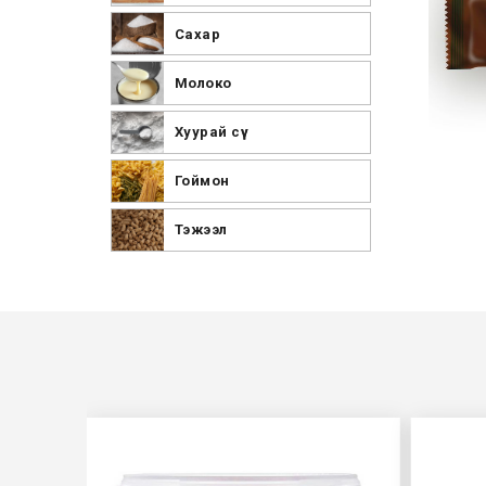
Сахар
Молоко
Хуурай сүү
Гоймон
Тэжээл